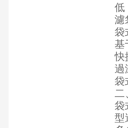
低
濾
袋
基
快
過
袋
二
袋
型