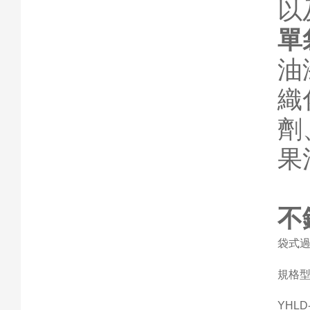
以
單
油
織
劑
果
不
袋式
規格
YHLD