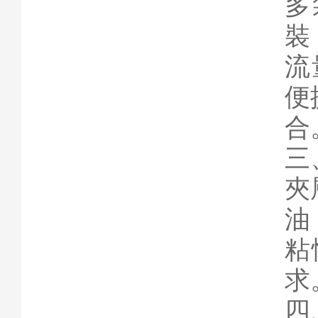
多
裝
流
便
合
三
夾
油
粘
求
四