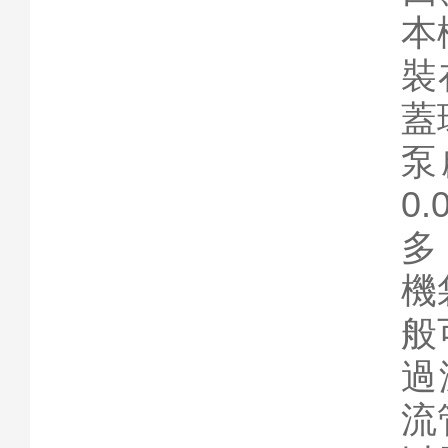
本
裝
蓋
泵
0
多
機
般
過
流