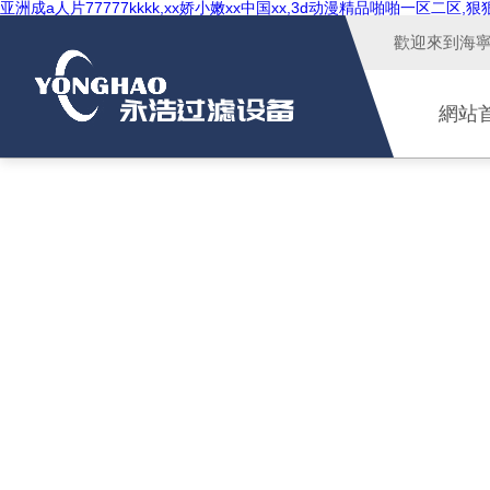
亚洲成a人片77777kkkk,xx娇小嫩xx中国xx,3d动漫精品啪啪一区二区
歡迎來到
海
網站